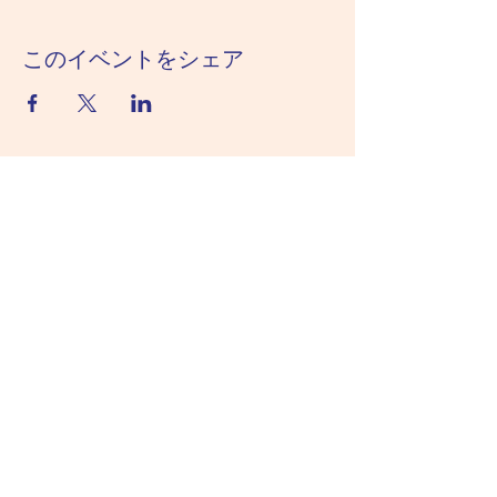
このイベントをシェア
千葉県立 内浦山県民の森
04-7095-2821
​千葉県鴨川市内浦3228番地
利用時間／8:30～16:30（但し宿泊施設利
用者は除く）
Copyright © 2022 内浦山県民の森, All rights
reserved.
このサイトに掲載されている記事・写真・図表
などの無断転載を禁止します。著作権は千葉県
またはその情報提供者に帰属します。