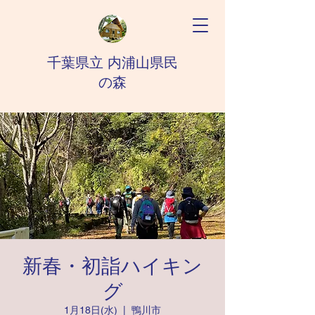
千葉県立 内浦山県民
の森
新春・初詣ハイキン
グ
1月18日(水)
  |  
鴨川市