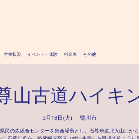
空室状況
イベント・体験
料金表
その他
尊山古道ハイキ
3月18日(火)
  |  
鴨川市
県民の森総合センターを集合場所とし、石尊歩道北入山口から
らに石尊歩道を一路麻綿原高原（妙法生寺）を目指す約１０㎞