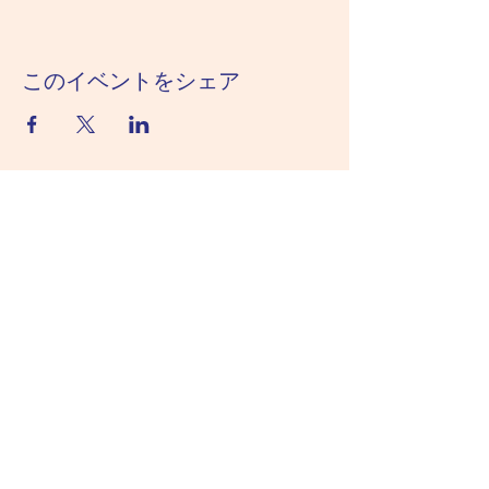
このイベントをシェア
千葉県立 内浦山県民の森
04-7095-2821
​千葉県鴨川市内浦3228番地
利用時間／8:30～16:30（但し宿泊施設利
用者は除く）
Copyright © 2022 内浦山県民の森, All rights
reserved.
このサイトに掲載されている記事・写真・図表
などの無断転載を禁止します。著作権は千葉県