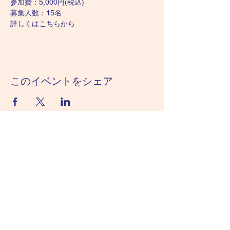
参加費：5,000円(税込)
募集人数：15名
詳しくは
こちらから
このイベントをシェア
千葉県立 内浦山県民の森
04-7095-2821
​千葉県鴨川市内浦3228番地
利用時間／8:30～16:30（但し宿泊施設利
用者は除く）