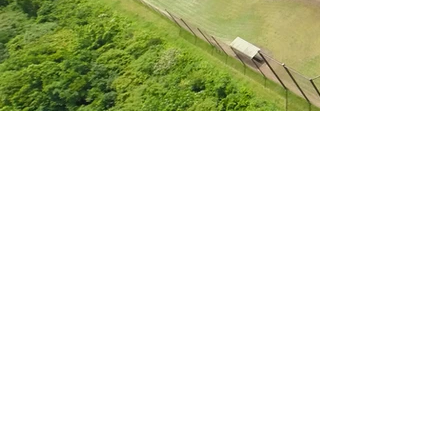
千葉県立 内浦山県民の森
04-7095-2821
​千葉県鴨川市内浦3228番地
利用時間／8:30～16:30（但し宿泊施設利
用者は除く）