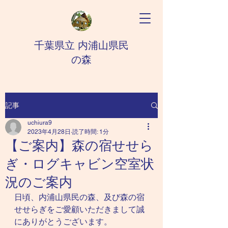
千葉県立 内浦山県民
の森
記事
uchiura9
2023年4月28日
読了時間: 1分
【ご案内】森の宿せせら
ぎ・ログキャビン空室状
況のご案内
日頃、内浦山県民の森、及び森の宿
せせらぎをご愛顧いただきまして誠
にありがとうございます。